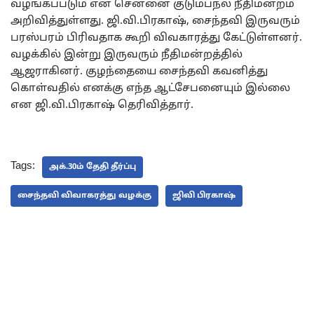
வழங்கப்படும் என சென்னை குடும்பநல நீதிமன்றம்
அறிவித்துள்ளது. ஜி.வி.பிரகாஷ், சைந்தவி இருவரும்
பரஸ்பரம் பிரிவதாக கூறி விவகாரத்து கேட்டுள்ளனர்.
வழக்கில் இன்று இருவரும் நீதிமன்றத்தில்
ஆஜராகினர். குழந்தையை சைந்தவி கவனித்து
கொள்வதில் எனக்கு எந்த ஆட்சேபனையும் இல்லை
என ஜி.வி.பிரகாஷ் தெரிவித்தார்.
Tags:
அக்.30ம் தேதி தீர்ப்பு
சைந்தவி விவாகரத்து வழக்கு
ஜிவி பிரகாஷ்