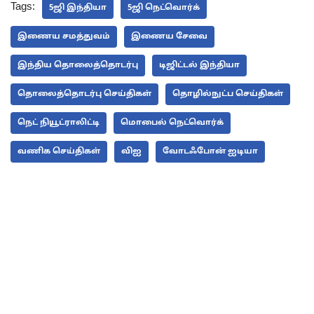
Tags:
5ஜி இந்தியா
5ஜி நெட்வொர்க்
இணைய சமத்துவம்
இணைய சேவை
இந்திய தொலைத்தொடர்பு
டிஜிட்டல் இந்தியா
தொலைத்தொடர்பு செய்திகள்
தொழில்நுட்ப செய்திகள்
நெட் நியூட்ராலிட்டி
மொபைல் நெட்வொர்க்
வணிக செய்திகள்
விஐ
வோடஃபோன் ஐடியா