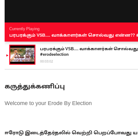
Currently Playing
பரபரக்கும் VSB.... வாக்காளர்கள் சொல்வது என்ன?? #sen
பரபரக்கும் VSB.... வாக்காளர்கள் சொல்வது எ
#erodeelection
00:03:02
கருத்துக்கணிப்பு
Welcome to your Erode By Election
ஈரோடு இடைத்தேர்தலில் வெற்றி பெறப்போவது யா