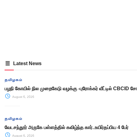
Latest News
தமிழகம்
பழநி கோயில் நில முறைகேடு வழக்கு -புரோக்கர் வீட்டில் CBCID
August 6, 2026
தமிழகம்
வேடசந்தூர் அருகே பள்ளத்தில் கவிழ்ந்த கார்..உயிர்தப்பிய 4 பேர்
August 6, 2026