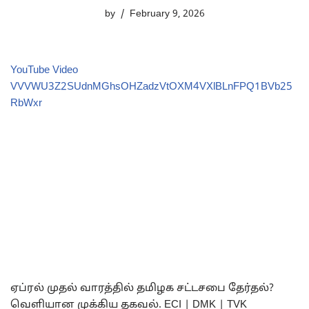
by
February 9, 2026
YouTube Video
VVVWU3Z2SUdnMGhsOHZadzVtOXM4VXlBLnFPQ1BVb25
RbWxr
ஏப்ரல் முதல் வாரத்தில் தமிழக சட்டசபை தேர்தல்?
வெளியான முக்கிய தகவல். ECI | DMK | TVK