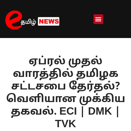
Skip
to
content
ஏப்ரல் முதல்
வாரத்தில் தமிழக
சட்டசபை தேர்தல்?
வெளியான முக்கிய
தகவல். ECI | DMK |
TVK