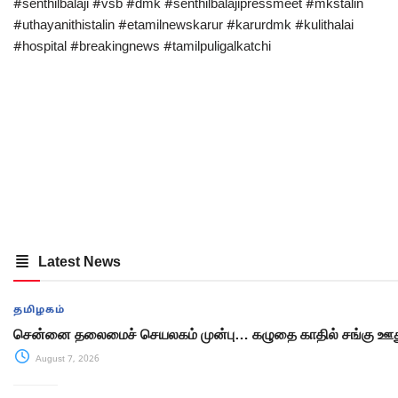
#senthilbalaji #vsb #dmk #senthilbalajipressmeet #mkstalin
#uthayanithistalin #etamilnewskarur #karurdmk #kulithalai
#hospital #breakingnews #tamilpuligalkatchi
Latest News
தமிழகம்
சென்னை தலைமைச் செயலகம் முன்பு… கழுதை காதில் சங்கு ஊது
August 7, 2026