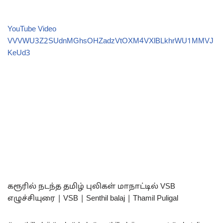
YouTube Video
VVVWU3Z2SUdnMGhsOHZadzVtOXM4VXlBLkhrWU1MMVJ
KeUd3
கரூரில் நடந்த தமிழ் புலிகள் மாநாட்டில் VSB
எழுச்சியுரை | VSB | Senthil balaj | Thamil Puligal