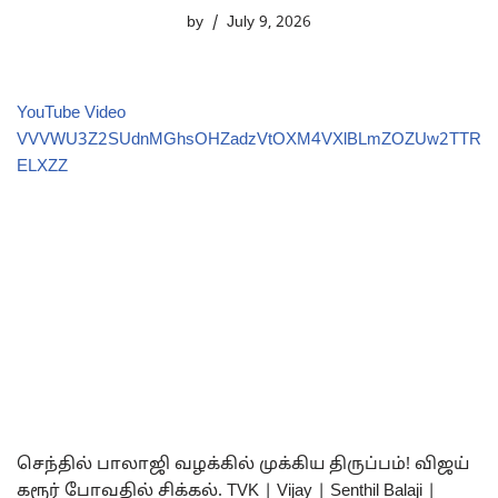
by
July 9, 2026
YouTube Video
VVVWU3Z2SUdnMGhsOHZadzVtOXM4VXlBLmZOZUw2TTR
ELXZZ
செந்தில் பாலாஜி வழக்கில் முக்கிய திருப்பம்! விஜய்
கரூர் போவதில் சிக்கல். TVK | Vijay | Senthil Balaji |