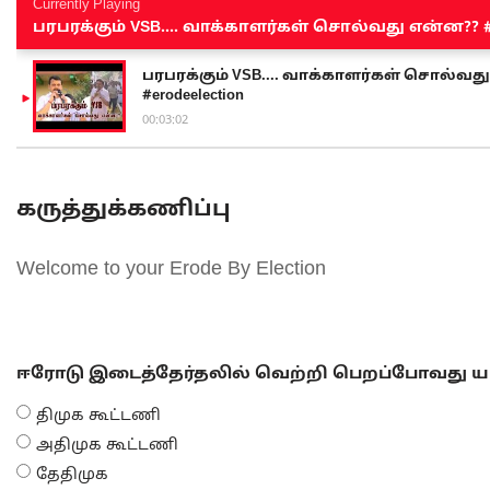
Currently Playing
பரபரக்கும் VSB.... வாக்காளர்கள் சொல்வது என்ன?? #sen
பரபரக்கும் VSB.... வாக்காளர்கள் சொல்வது எ
#erodeelection
00:03:02
கருத்துக்கணிப்பு
Welcome to your Erode By Election
ஈரோடு இடைத்தேர்தலில் வெற்றி பெறப்போவது யா
திமுக கூட்டணி
அதிமுக கூட்டணி
தேதிமுக