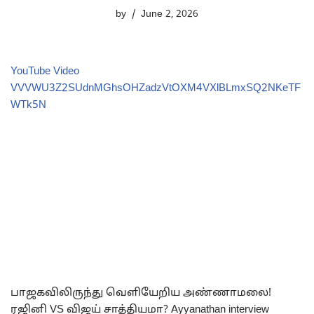
by
June 2, 2026
YouTube Video
VVVWU3Z2SUdnMGhsOHZadzVtOXM4VXlBLmxSQ2NKeTF
WTk5N
பாஜகவிலிருந்து வெளியேறிய அண்ணாமலை!
ரஜினி VS விஜய் சாத்தியமா? Ayyanathan interview