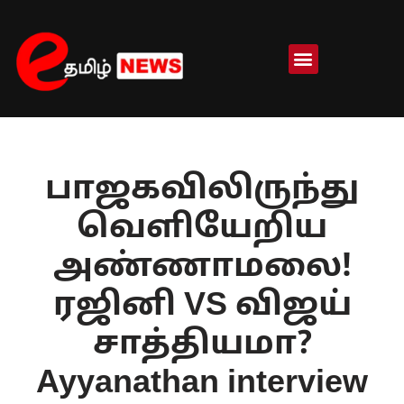
Skip
to
content
பாஜகவிலிருந்து
வெளியேறிய
அண்ணாமலை!
ரஜினி VS விஜய்
சாத்தியமா?
Ayyanathan interview