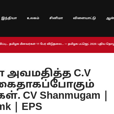
இந்தியா
உலகம்
சினிமா
விளையாட்டு
ஆன்
ப்பு… தமிழக மீனவர்கள் 11 பேர் விடுதலை… — தமிழக பட்ஜெட் 2026: புதிய த
அவமதித்த C.V
 கைதாகப்போகும்
். CV Shanmugam |
mk | EPS