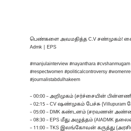
பெண்களை அவமதித்த C.V சண்முகம்! கைத
Admk | EPS
#manjulainterview #nayanthara #cvshanmugam 
#respectwomen #politicalcontroversy #womenre
#journalistabdulhakeem
– 00:00 – அறிமுகம் (சர்ச்சையின் பின்னண
– 02:15 – CV ஷண்முகம் பேச்சு (Villupuram
– 05:00 – DMK கண்டனம் (சரவணன் அண்ணா
– 08:30 – EPS மீது அழுத்தம் (AIADMK த
– 11:00 – TKS இலங்கோவன் கருத்து (அரச