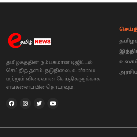
செய்த
தமிழக
இந்த
உலகம
தமிழகத்தின் நம்பகமான டிஜிட்டல்
செய்தித் தளம். நடுநிலை, உண்மை
அரசி
மற்றும் விரைவான செய்திகளுக்காக
எங்களைப பின்தொடரவும்.