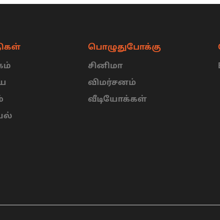
ிகள்
பொழுதுபோக்கு
ம்
சினிமா
ிய
விமர்சனம்
்
வீடியோக்கள்
யல்