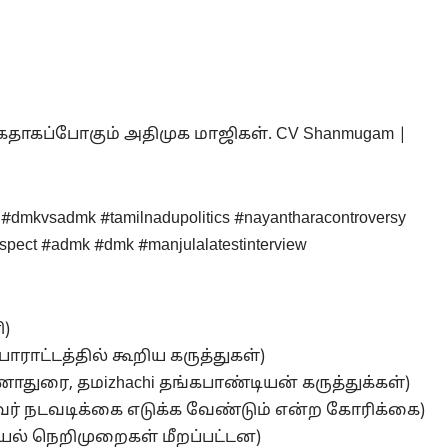
ாகப்போகும் அதிமுக மாஜிகள். CV Shanmugam |
#dmkvsadmk #tamilnadupolitics #nayantharacontroversy
spect #admk #dmk #manjulalatestinterview
ி)
 போராட்டத்தில் கூறிய கருத்துகள்)
துரை, தமizhachi தங்கபாண்டியன் கருத்துக்கள்)
லைவர் நடவடிக்கை எடுக்க வேண்டும் என்ற கோரிக்கை)
ியல் நெறிமுறைகள் மீறப்பட்டன)