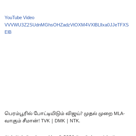
YouTube Video
VVVWU3Z2SUdnMGhsOHZadzVtOXM4VXlBLlIxa0JJeTFXS
ElB
பெரம்பூரில் போட்டியிடும் விஜய்? முதல் முறை MLA-
வாகும் சீமான்! TVK | DMK | NTK.