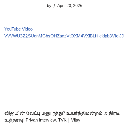
by
April 20, 2026
YouTube Video
VVVWU3Z2SUdnMGhsOHZadzVtOXM4VXlBLi1ieldpb3VfelJJ
விஜயின் வேட்பு மனு ரத்து? உயர்நீதிமன்றம் அதிரடி
உத்தரவு! Priyan Interview. TVK | Vijay