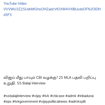
YouTube Video
VVVWU3Z2SUdnMGhsOHZadzVtOXM4VXlBLkdoOFNJOElH
d3F3
விஜய் மீது பாயும் CBI வழக்கு? 25 MLA பதவி பறிப்பு
உறுதி. SS Balaji Interview
#ssbalajiinterview #vijay #tvk #cbicase #admk #inbadurai
#eps #tvkgovernment #vijaypoliticalnews #admksplit