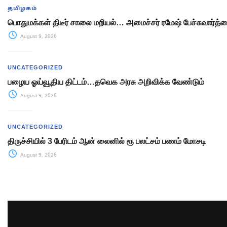
தமிழகம்
பொதுமக்கள் திடீர் சாலை மறியல்… அமைச்சர் ரமேஷ் பேச்சுவார்த்த
August 9, 2026
UNCATEGORIZED
பழைய ஓய்வூதிய திட்டம்…தவெக அரசு அறிவிக்க வேண்டும்
August 9, 2026
UNCATEGORIZED
திருச்சியில் 3 பேரிடம் ஆன் லைனில் ரூ பலட்சம் பணம் மோசடி
August 9, 2026