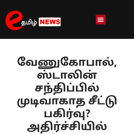
Skip
to
content
வேணுகோபால்,
ஸ்டாலின்
சந்திப்பில்
முடிவாகாத சீட்டு
பகிர்வு?
அதிர்ச்சியில்