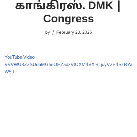
காங்கிரஸ். DMK |
Congress
by
February 23, 2026
YouTube Video
VVVWU3Z2SUdnMGhsOHZadzVtOXM4VXlBLjdyV2E4SzRYa
W5J