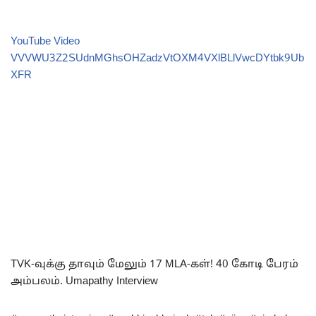
YouTube Video
VVVWU3Z2SUdnMGhsOHZadzVtOXM4VXlBLlVwcDYtbk9Ub
XFR
TVK-வுக்கு தாவும் மேலும் 17 MLA-கள்! 40 கோடி பேரம்
அம்பலம். Umapathy Interview