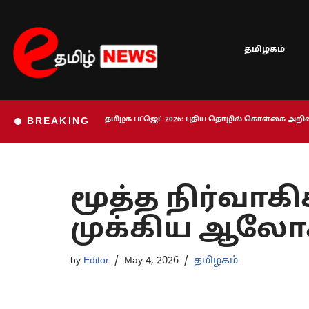
Skip
தமிழகம்
to
content
தமிழக பட்ஜெட் 2026: புதிய தொழில் கொள்கை அறிவி
BREAKING
மூத்த நிர்வாக
முக்கிய ஆல
by
Editor
May 4, 2026
தமிழகம்