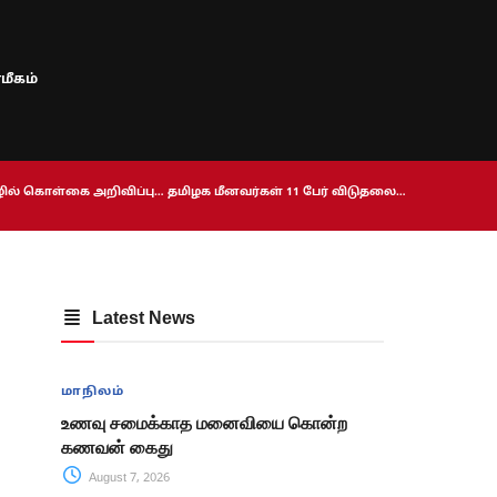
மீகம்
ொழில் கொள்கை அறிவிப்பு… தமிழக மீனவர்கள் 11 பேர் விடுதலை…
Latest News
மாநிலம்
உணவு சமைக்காத மனைவியை கொன்ற
கணவன் கைது
August 7, 2026