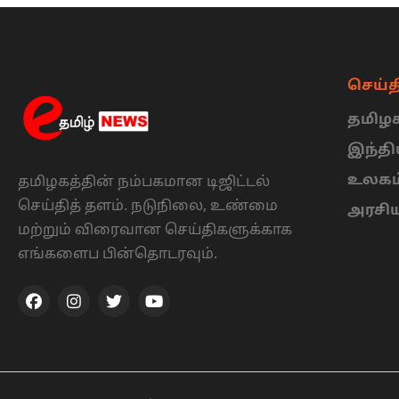
செய்த
தமிழக
இந்த
உலகம
தமிழகத்தின் நம்பகமான டிஜிட்டல்
செய்தித் தளம். நடுநிலை, உண்மை
அரசி
மற்றும் விரைவான செய்திகளுக்காக
எங்களைப பின்தொடரவும்.