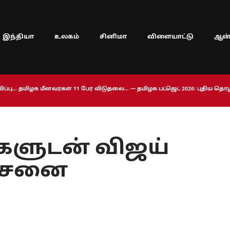
இந்தியா
உலகம்
சினிமா
விளையாட்டு
ஆன்
ப்பு… தமிழக மீனவர்கள் 11 பேர் விடுதலை… — தமிழக பட்ஜெட் 2026: புதிய த
ிகளுடன் விஜய்
ோசனை