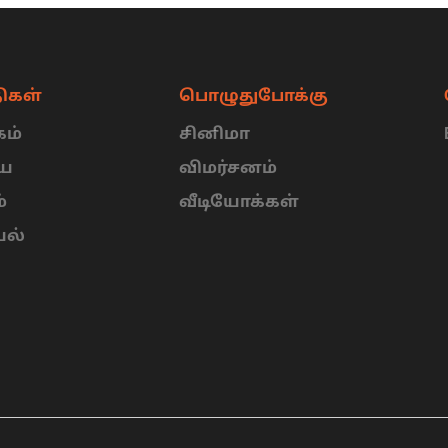
ிகள்
பொழுதுபோக்கு
ம்
சினிமா
ிய
விமர்சனம்
்
வீடியோக்கள்
யல்