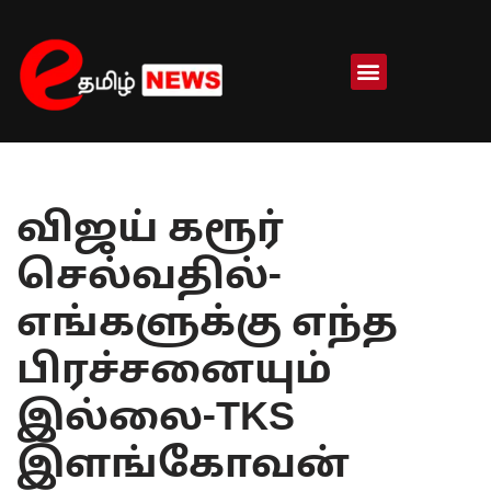
Skip
to
content
விஜய் கரூர்
செல்வதில்-
எங்களுக்கு எந்த
பிரச்சனையும்
இல்லை-TKS
இளங்கோவன்