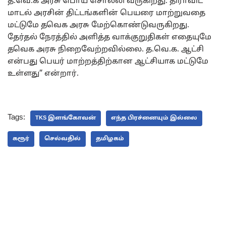
த.வெ.க அரசு பொய் சொல்லி வருகிறது. திராவிட
மாடல் அரசின் திட்டங்களின் பெயரை மாற்றுவதை
மட்டுமே தவெக அரசு மேற்கொண்டுவருகிறது.
தேர்தல் நேரத்தில் அளித்த வாக்குறுதிகள் எதையுமே
தவெக அரசு நிறைவேற்றவில்லை. த.வெ.க. ஆட்சி
என்பது பெயர் மாற்றத்திற்கான ஆட்சியாக மட்டுமே
உள்ளது” என்றார்.
Tags:
TKS இளங்கோவன்
எந்த பிரச்னையும் இல்லை
கரூர்
செல்வதில்
தமிழகம்