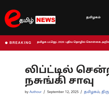
Skip
தமிழகம்
to
content
தமிழக பட்ஜெட் 2026: புதிய தொழில் கொள்கை அறிவி
BREAKING
லிப்ட்டில் ச
நசுங்கி சாவு
by
Authour
September 12, 2025
தமிழகம்
,
திரு