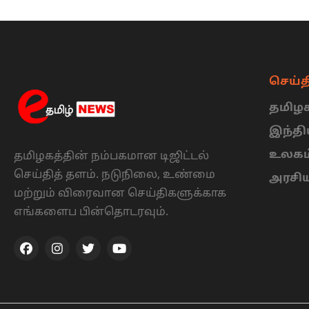
செய்த
தமிழக
இந்த
உலகம
தமிழகத்தின் நம்பகமான டிஜிட்டல்
செய்தித் தளம். நடுநிலை, உண்மை
அரசி
மற்றும் விரைவான செய்திகளுக்காக
எங்களைப பின்தொடரவும்.