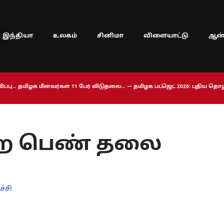
இந்தியா
உலகம்
சினிமா
விளையாட்டு
ஆன்
ப்பு… தமிழக மீனவர்கள் 11 பேர் விடுதலை… — தமிழக பட்ஜெட் 2026: புதிய த
ென்ற பெண் தலை
ச்சி