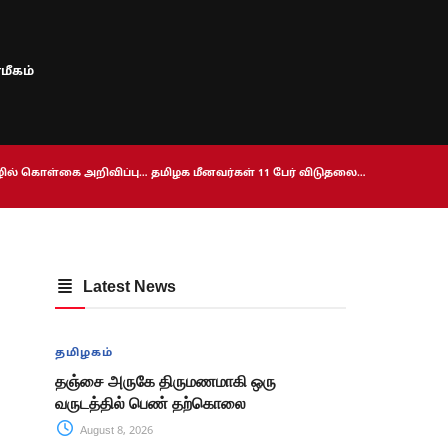
மீகம்
ொழில் கொள்கை அறிவிப்பு… தமிழக மீனவர்கள் 11 பேர் விடுதலை…
Latest News
தமிழகம்
தஞ்சை அருகே திருமணமாகி ஒரு
வருடத்தில் பெண் தற்கொலை
August 8, 2026