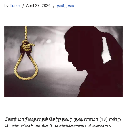
by
Editor
April 29, 2026
தமிழகம்
பீகார் மாநிலத்தைச் சேர்ந்தவர் குஷ்னாமா (18) என்ற
பெண். இவர், கடந்த 3 ஆண்டுகளாக பல்லாவரம்