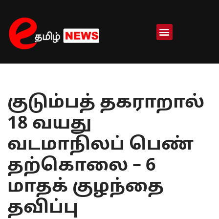
Skip
to
content
குடும்பத் தகராறால்
18 வயது
வடமாநிலப் பெண்
தற்கொலை – 6
மாதக் குழந்தை
தவிப்பு