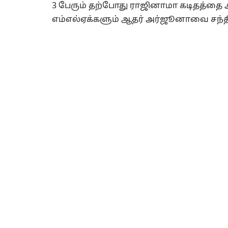
3 பேரும் தற்போது ராஜினாமா கடிதத்தை
எம்எல்ஏக்களும் ஆதர் அர்ஜூனாவை சந்தி