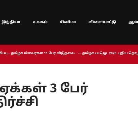
இந்தியா
உலகம்
சினிமா
விளையாட்டு
ஆன்
ப்பு… தமிழக மீனவர்கள் 11 பேர் விடுதலை… — தமிழக பட்ஜெட் 2026: புதிய த
க்கள் 3 பேர்
்ச்சி