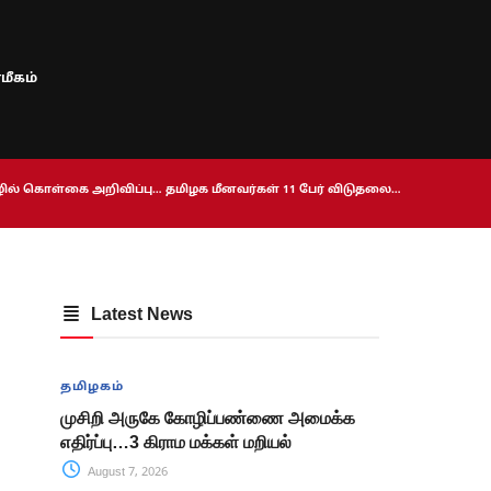
மீகம்
ொழில் கொள்கை அறிவிப்பு… தமிழக மீனவர்கள் 11 பேர் விடுதலை…
Latest News
தமிழகம்
முசிறி அருகே கோழிப்பண்ணை அமைக்க
எதிர்ப்பு…3 கிராம மக்கள் மறியல்
August 7, 2026