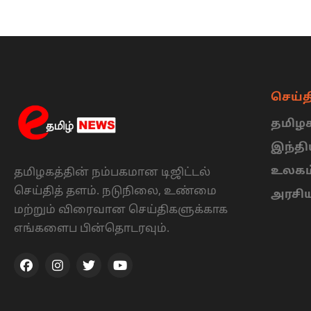
செய்த
தமிழக
இந்த
உலகம
தமிழகத்தின் நம்பகமான டிஜிட்டல்
செய்தித் தளம். நடுநிலை, உண்மை
அரசி
மற்றும் விரைவான செய்திகளுக்காக
எங்களைப பின்தொடரவும்.