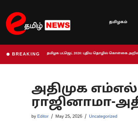
Skip
தமிழகம்
to
content
தமிழக பட்ஜெட் 2026: புதிய தொழில் கொள்கை அறிவி
BREAKING
அதிமுக எம்எல்ஏ
ராஜினாமா-அதிர
by
Editor
May 25, 2026
Uncategorized