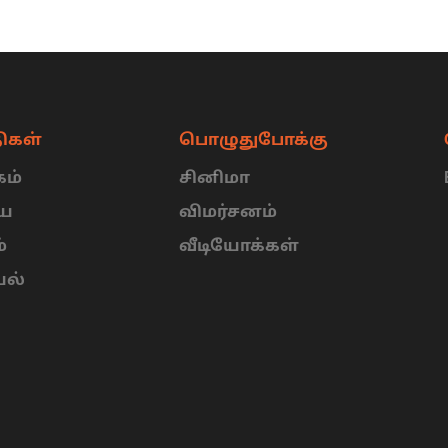
ிகள்
பொழுதுபோக்கு
ம்
சினிமா
ிய
விமர்சனம்
்
வீடியோக்கள்
யல்