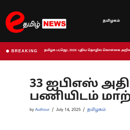
Skip
தமிழகம்
to
content
தமிழக பட்ஜெட் 2026: புதிய தொழில் கொள்கை அறிவி
BREAKING
33 ஐபிஎஸ் அதி
பணியிடம் மாற
by
Authour
July 14, 2025
தமிழகம்