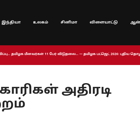
இந்தியா
உலகம்
சினிமா
விளையாட்டு
ஆன்
ப்பு… தமிழக மீனவர்கள் 11 பேர் விடுதலை… — தமிழக பட்ஜெட் 2026: புதிய த
காரிகள் அதிரடி
்றம்