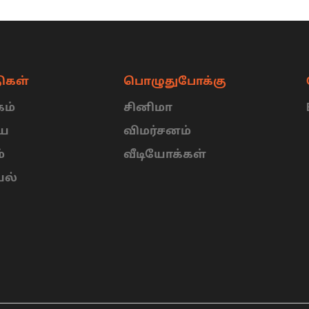
ிகள்
பொழுதுபோக்கு
ம்
சினிமா
ிய
விமர்சனம்
்
வீடியோக்கள்
யல்