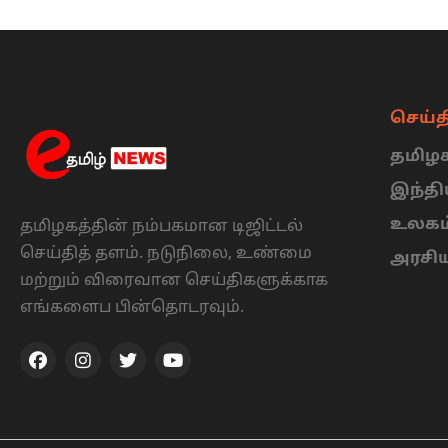
செய்த
தமிழக
இந்த
உலகம
தமிழகத்தின் நம்பகமான டிஜிட்டல்
செய்தித் தளம். நடுநிலை, உண்மை
அரசி
மற்றும் விரைவான செய்திகளுக்காக
எங்களைப பின்தொடரவும்.