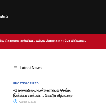
மீகம்
ொழில் கொள்கை அறிவிப்பு… தமிழக மீனவர்கள் 11 பேர் விடுதலை…
Latest News
UNCATEGORIZED
+2 மாணவியை வன்கொடுமை செய்த
இன்ஸ்டா நண்பன்… கொடூர சித்ரவதை
August 6, 2026