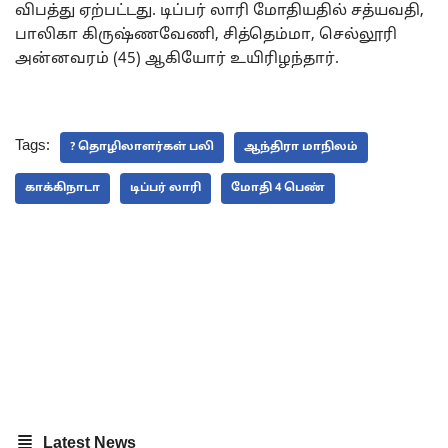
விபத்து ஏற்பட்டது. டிப்பர் லாரி மோதியதில் சத்யவதி,
பாலிகா கிருஷ்ணவேணி, சித்தெம்மா, செல்லூரி
அன்னவரம் (45) ஆகியோர் உயிரிழந்தார்.
Tags:
? தொழிலாளர்கள் பலி
ஆந்திரா மாநிலம்
காக்கிநாடா
டிப்பர் லாரி
மோதி 4 பெண்
Latest News