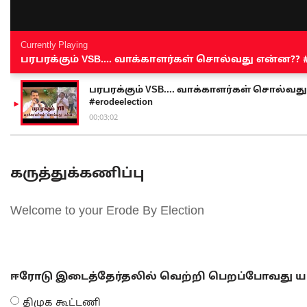
Currently Playing
பரபரக்கும் VSB.... வாக்காளர்கள் சொல்வது என்ன?? #sen
பரபரக்கும் VSB.... வாக்காளர்கள் சொல்வது எ
#erodeelection
00:03:02
கருத்துக்கணிப்பு
Welcome to your Erode By Election
ஈரோடு இடைத்தேர்தலில் வெற்றி பெறப்போவது யா
திமுக கூட்டணி