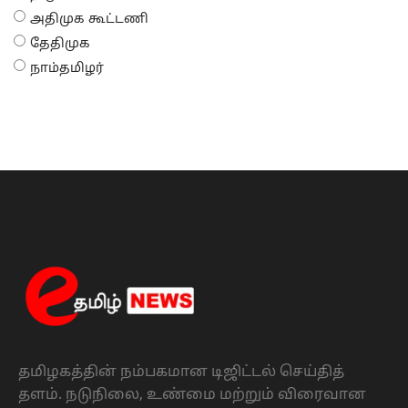
அதிமுக கூட்டணி
தேதிமுக
நாம்தமிழர்
தமிழகத்தின் நம்பகமான டிஜிட்டல் செய்தித்
தளம். நடுநிலை, உண்மை மற்றும் விரைவான