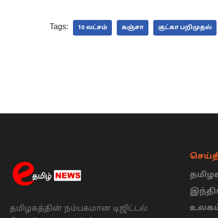
Tags:
10 லட்சம்
கஞ்சா
குட்கா பறிமுதல்
செய்த
தமிழக
இந்த
உலகம
தமிழகத்தின் நம்பகமான டிஜிட்டல்