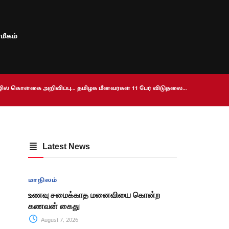
மீகம்
ொழில் கொள்கை அறிவிப்பு… தமிழக மீனவர்கள் 11 பேர் விடுதலை…
Latest News
மாநிலம்
உணவு சமைக்காத மனைவியை கொன்ற
கணவன் கைது
August 7, 2026