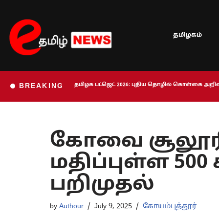
Skip
தமிழகம்
to
content
தமிழக பட்ஜெட் 2026: புதிய தொழில் கொள்கை அறிவி
BREAKING
கோவை சூலூரில்
மதிப்புள்ள 500
பறிமுதல்
by
Authour
July 9, 2025
கோயம்புத்தூர்