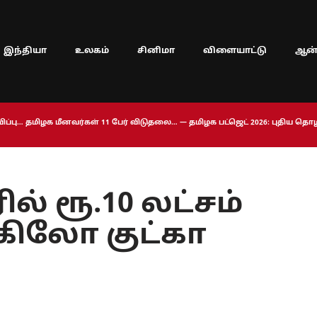
இந்தியா
உலகம்
சினிமா
விளையாட்டு
ஆன்
ப்பு… தமிழக மீனவர்கள் 11 பேர் விடுதலை… — தமிழக பட்ஜெட் 2026: புதிய த
 ரூ.10 லட்சம்
 கிலோ குட்கா