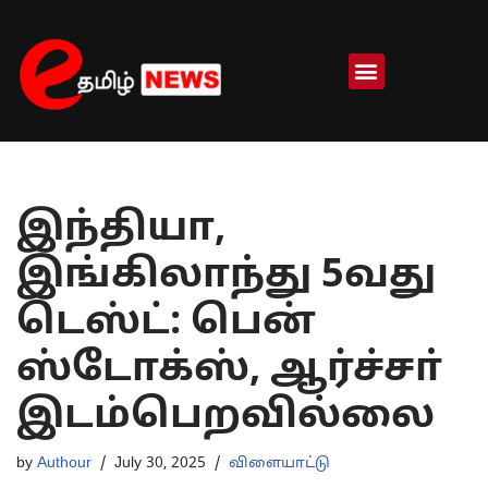
Skip
to
content
இந்தியா,
இங்கிலாந்து 5வது
டெஸ்ட்: பென்
ஸ்டோக்ஸ், ஆர்ச்சா்
இடம்பெறவில்லை
by
Authour
July 30, 2025
விளையாட்டு