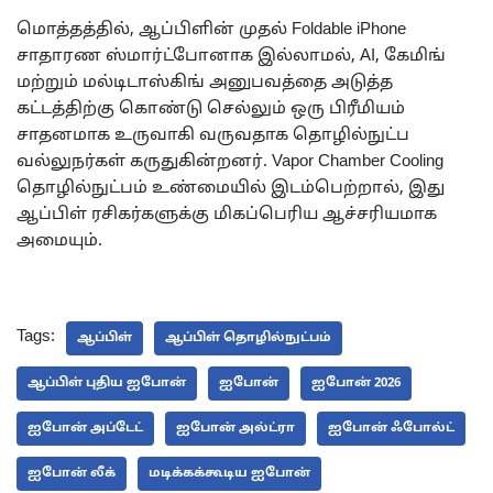
மொத்தத்தில், ஆப்பிளின் முதல் Foldable iPhone
சாதாரண ஸ்மார்ட்போனாக இல்லாமல், AI, கேமிங்
மற்றும் மல்டிடாஸ்கிங் அனுபவத்தை அடுத்த
கட்டத்திற்கு கொண்டு செல்லும் ஒரு பிரீமியம்
சாதனமாக உருவாகி வருவதாக தொழில்நுட்ப
வல்லுநர்கள் கருதுகின்றனர். Vapor Chamber Cooling
தொழில்நுட்பம் உண்மையில் இடம்பெற்றால், இது
ஆப்பிள் ரசிகர்களுக்கு மிகப்பெரிய ஆச்சரியமாக
அமையும்.
Tags:
ஆப்பிள்
ஆப்பிள் தொழில்நுட்பம்
ஆப்பிள் புதிய ஐபோன்
ஐபோன்
ஐபோன் 2026
ஐபோன் அப்டேட்
ஐபோன் அல்ட்ரா
ஐபோன் ஃபோல்ட்
ஐபோன் லீக்
மடிக்கக்கூடிய ஐபோன்