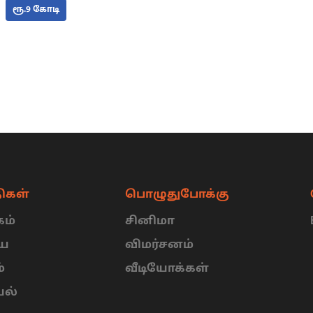
ரூ.9 கோடி
ிகள்
பொழுதுபோக்கு
ம்
சினிமா
ிய
விமர்சனம்
்
வீடியோக்கள்
யல்