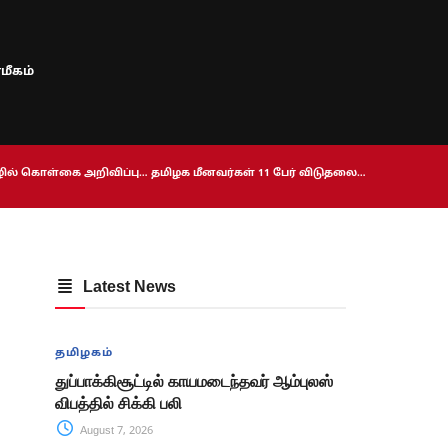
மீகம்
ொழில் கொள்கை அறிவிப்பு… தமிழக மீனவர்கள் 11 பேர் விடுதலை…
Latest News
தமிழகம்
துப்பாக்கிசூட்டில் காயமடைந்தவர் ஆம்புலஸ்
விபத்தில் சிக்கி பலி
August 7, 2026