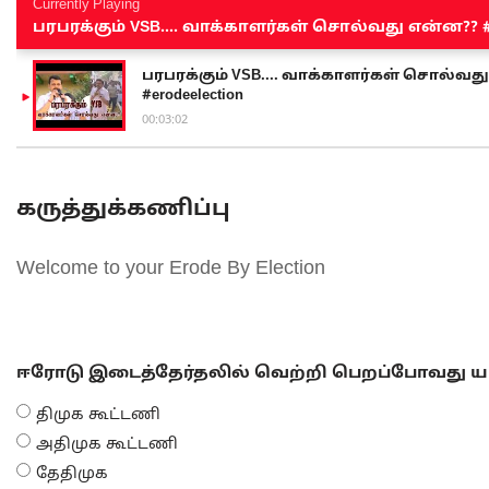
Currently Playing
பரபரக்கும் VSB.... வாக்காளர்கள் சொல்வது என்ன?? #sen
பரபரக்கும் VSB.... வாக்காளர்கள் சொல்வது எ
#erodeelection
00:03:02
கருத்துக்கணிப்பு
Welcome to your Erode By Election
ஈரோடு இடைத்தேர்தலில் வெற்றி பெறப்போவது யா
திமுக கூட்டணி
அதிமுக கூட்டணி
தேதிமுக