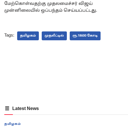
மேற்கொள்வதற்கு முதலமைச்சர் விஜய்
முன்னிலையில் ஒப்பந்தம் செய்யப்பட்டது.
Tags:
தமிழகம்
முதலீட்டில்
ரூ.18600 கோடி
Latest News
தமிழகம்