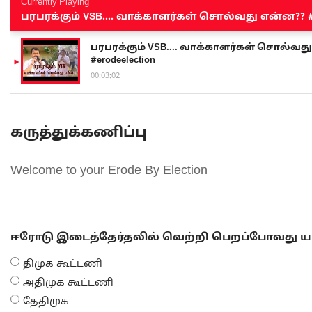
Currently Playing
பரபரக்கும் VSB.... வாக்காளர்கள் சொல்வது என்ன?? #sen
பரபரக்கும் VSB.... வாக்காளர்கள் சொல்வது எ
#erodeelection
00:03:02
கருத்துக்கணிப்பு
Welcome to your Erode By Election
ஈரோடு இடைத்தேர்தலில் வெற்றி பெறப்போவது யா
திமுக கூட்டணி
அதிமுக கூட்டணி
தேதிமுக