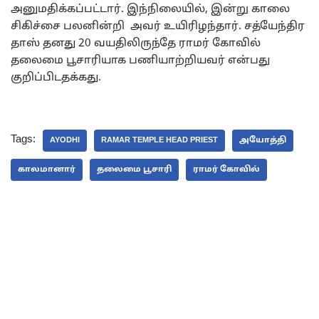
அனுமதிக்கப்பட்டார். இந்நிலையில், இன்று காலை
சிகிச்சை பலனின்றி அவர் உயிரிழந்தார். சத்யேந்திர
தாஸ் தனது 20 வயதிலிருந்தே ராமர் கோவில்
தலைமை பூசாரியாக பணியாற்றியவர் என்பது
குறிப்பிடதக்கது.
Tags:
AYODHI
RAMAR TEMPLE HEAD PRIEST
அயோத்தி
காலமானார்
தலைமை பூசாரி
ராமர் கோவில்