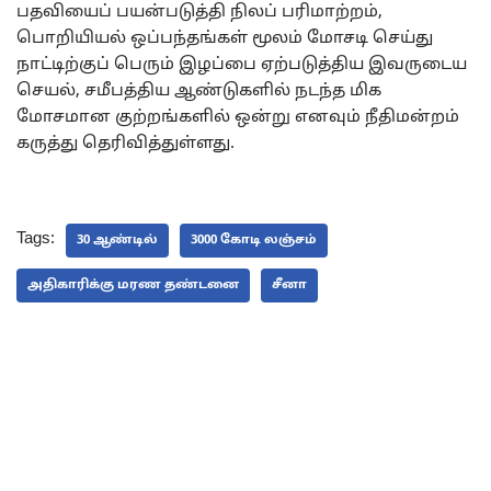
பதவியைப் பயன்படுத்தி நிலப் பரிமாற்றம்,
பொறியியல் ஒப்பந்தங்கள் மூலம் மோசடி செய்து
நாட்டிற்குப் பெரும் இழப்பை ஏற்படுத்திய இவருடைய
செயல், சமீபத்திய ஆண்டுகளில் நடந்த மிக
மோசமான குற்றங்களில் ஒன்று எனவும் நீதிமன்றம்
கருத்து தெரிவித்துள்ளது.
Tags:
30 ஆண்டில்
3000 கோடி லஞ்சம்
அதிகாரிக்கு மரண தண்டனை
சீனா