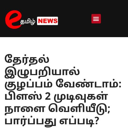
Skip
to
content
தேர்தல்
இழுபறியால்
குழப்பம் வேண்டாம்:
பிளஸ் 2 முடிவுகள்
நாளை வெளியீடு;
பார்ப்பது எப்படி?