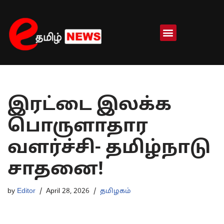
Skip
to
content
இரட்டை இலக்க
பொருளாதார
வளர்ச்சி- தமிழ்நாடு
சாதனை!
by
Editor
April 28, 2026
தமிழகம்