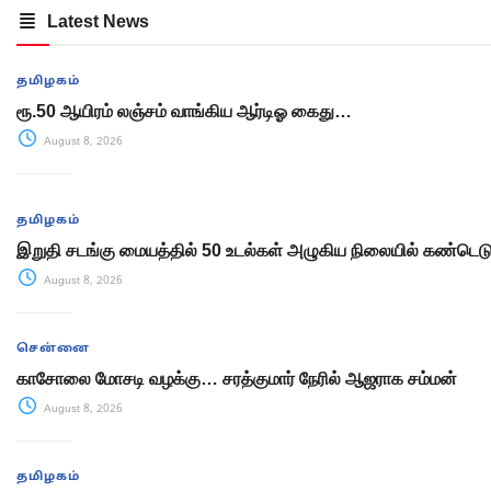
Latest News
தமிழகம்
ரூ.50 ஆயிரம் லஞ்சம் வாங்கிய ஆர்டிஓ கைது…
August 8, 2026
தமிழகம்
இறுதி சடங்கு மையத்தில் 50 உடல்கள் அழுகிய நிலையில் கண்டெடுப
August 8, 2026
சென்னை
காசோலை மோசடி வழக்கு… சரத்குமார் நேரில் ஆஜராக சம்மன்
August 8, 2026
தமிழகம்