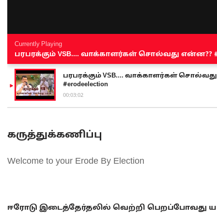
Currently Playing
பரபரக்கும் VSB.... வாக்காளர்கள் சொல்வது என்ன?? #sen
பரபரக்கும் VSB.... வாக்காளர்கள் சொல்வது எ
#erodeelection
00:03:02
கருத்துக்கணிப்பு
Welcome to your Erode By Election
ஈரோடு இடைத்தேர்தலில் வெற்றி பெறப்போவது யா