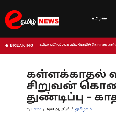
Skip
தமிழகம்
to
content
தமிழக பட்ஜெட் 2026: புதிய தொழில் கொள்கை அறிவி
BREAKING
கள்ளக்காதல் வ
சிறுவன் கொல
துண்டிப்பு –
by
Editor
April 24, 2026
தமிழகம்