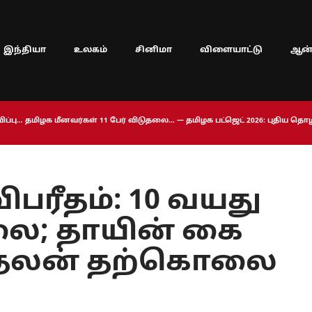
இந்தியா
உலகம்
சினிமா
விளையாட்டு
ஆன்
ப்பு… தமிழக மீனவர்கள் 11 பேர் விடுதலை… — தமிழக பட்ஜெட் 2026: புதிய த
ிபரீதம்: 10 வயது
ை; தாயின் கை
 காதலன் தற்கொலை