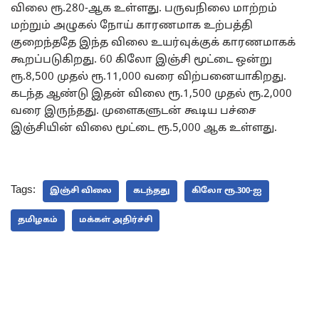
விலை ரூ.280-ஆக உள்ளது. பருவநிலை மாற்றம்
மற்றும் அழுகல் நோய் காரணமாக உற்பத்தி
குறைந்ததே இந்த விலை உயர்வுக்குக் காரணமாகக்
கூறப்படுகிறது. 60 கிலோ இஞ்சி மூட்டை ஒன்று
ரூ.8,500 முதல் ரூ.11,000 வரை விற்பனையாகிறது.
கடந்த ஆண்டு இதன் விலை ரூ.1,500 முதல் ரூ.2,000
வரை இருந்தது. முளைகளுடன் கூடிய பச்சை
இஞ்சியின் விலை மூட்டை ரூ.5,000 ஆக உள்ளது.
Tags:
இஞ்சி விலை
கடந்தது
கிலோ ரூ.300-ஐ
தமிழகம்
மக்கள் அதிர்ச்சி