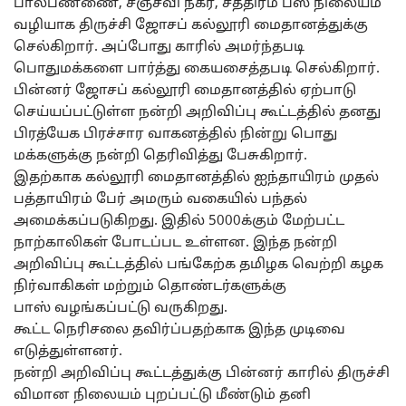
பால்பண்ணை, சஞ்சீவி நகர், சத்திரம் பஸ் நிலையம்
வழியாக திருச்சி ஜோசப் கல்லூரி மைதானத்துக்கு
செல்கிறார். அப்போது காரில் அமர்ந்தபடி
பொதுமக்களை பார்த்து கையசைத்தபடி செல்கிறார்.
பின்னர் ஜோசப் கல்லூரி மைதானத்தில் ஏற்பாடு
செய்யப்பட்டுள்ள நன்றி அறிவிப்பு கூட்டத்தில் தனது
பிரத்யேக பிரச்சார வாகனத்தில் நின்று பொது
மக்களுக்கு நன்றி தெரிவித்து பேசுகிறார்.
இதற்காக கல்லூரி மைதானத்தில் ஐந்தாயிரம் முதல்
பத்தாயிரம் பேர் அமரும் வகையில் பந்தல்
அமைக்கப்படுகிறது. இதில் 5000க்கும் மேற்பட்ட
நாற்காலிகள் போடப்பட உள்ளன. இந்த நன்றி
அறிவிப்பு கூட்டத்தில் பங்கேற்க தமிழக வெற்றி கழக
நிர்வாகிகள் மற்றும் தொண்டர்களுக்கு
பாஸ் வழங்கப்பட்டு வருகிறது.
கூட்ட நெரிசலை தவிர்ப்பதற்காக இந்த முடிவை
எடுத்துள்ளனர்.
நன்றி அறிவிப்பு கூட்டத்துக்கு பின்னர் காரில் திருச்சி
விமான நிலையம் புறப்பட்டு மீண்டும் தனி