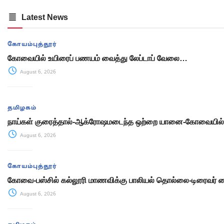
Latest News
கோயம்புத்தூர்
கோவையில் உயிரைப் பணயம் வைத்து லேப்டாப் வேலை…
August 6, 2026
தமிழகம்
நாய்கள் குரைத்தால்-ஆக்ரோஷமடைந்த ஒற்றை யானை-கோவையில் ப
August 6, 2026
கோயம்புத்தூர்
கோவை-பஸ்சில் கல்லூரி மாணவிக்கு பாலியல் தொல்லை-டிரைவர் 
August 6, 2026