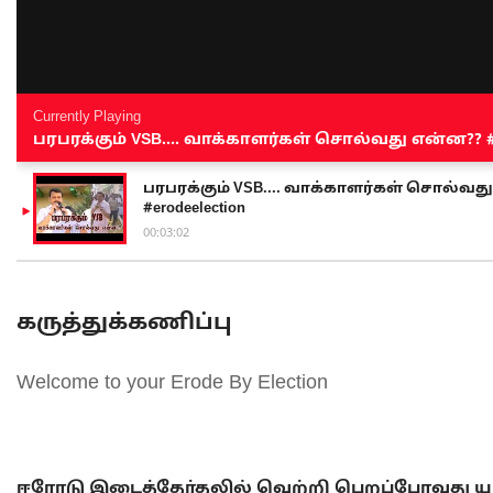
Currently Playing
பரபரக்கும் VSB.... வாக்காளர்கள் சொல்வது என்ன?? #sen
பரபரக்கும் VSB.... வாக்காளர்கள் சொல்வது எ
#erodeelection
00:03:02
கருத்துக்கணிப்பு
Welcome to your Erode By Election
ஈரோடு இடைத்தேர்தலில் வெற்றி பெறப்போவது யா