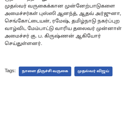
முதல்வர் வருகைக்கான முன்னேற்பாடுகளை
அமைச்சர்கள் புஸ்ஸி ஆனந்த், ஆதவ் அர்ஜுனா,
செங்கோட்டையன், ரமேஷ், தமிழ்நாடு நகர்ப்புற
வாழ்விட மேம்பாட்டு வாரிய தலைவர் முன்னாள்
அமைச்சர் கு. ப. கிருஷ்ணன் ஆகியோர்
செய்துள்ளனர்.
Tags:
நாளை திருச்சி வருகை
முதல்வர் விஜய்