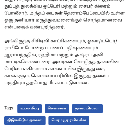
துப்புத் துலக்கிய ஓட்டேரி மற்றும் சைபர் கிரைம்
போலீசார், அந்தப் பைகள் தேனாம்பேட்டையில் உள்ள
ஒரு தனியார் மருத்துவமனைக்குச் சொந்தமானவை
என்பதைக் கண்டறிந்தனர்.
அங்கிருந்த சிசிடிவி காட்சிகளையும், ஓலா/உபெர்/
ராபிடோ போன்ற பயணப் பதிவுகளையும்
ஆராய்ந்ததில், ரஹிமா மற்றும் அஷ்ரப் அலி
மாட்டிக்கொண்டனர். அவர்கள் கொடுத்த தகவலின்
பேரில் பக்கிங்காம் கால்வாயில் இருந்து கை,
கால்களும், கொளவாய் ரியில் இருந்து தலைப்
பகுதியும் தற்போது மீட்கப்பட்டுள்ளன.
Tags:
உடல் மீட்பு
சென்னை
தலையில்லா
திடுக்கிடும் தகவல்
பெரம்பூர் ரயில்வே