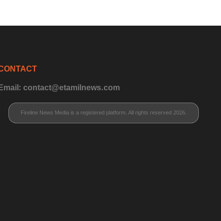
CONTACT
Email: contact@etamilnews.com
Fireline News Media is a registered platform. All rights reserved 2026.