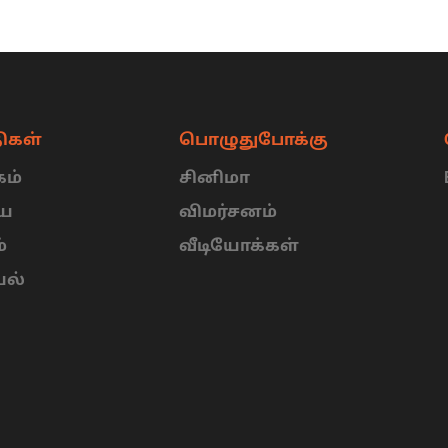
ிகள்
பொழுதுபோக்கு
ம்
சினிமா
ிய
விமர்சனம்
்
வீடியோக்கள்
யல்