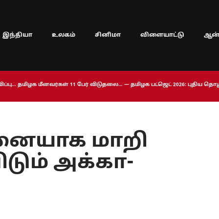
இந்தியா
உலகம்
சினிமா
விளையாட்டு
ஆன்
ப்பு… தமிழக மீனவர்கள் 11 பேர் விடுதலை… — தமிழக பட்ஜெட் 2026: புதிய த
்னையாக மாறி
டும் அக்கா-