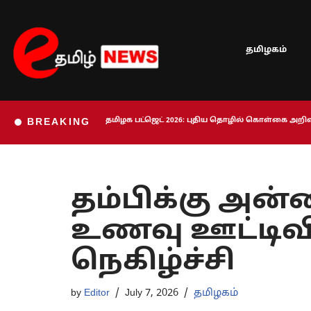
Skip
தமிழகம்
to
content
தமிழக பட்ஜெட் 2026: புதிய தொழில் கொள்கை அறிவி
BREAKING
தம்பிக்கு அன
உணவு ஊட்டிவி
நெகிழ்ச்சி
by
Editor
July 7, 2026
தமிழகம்