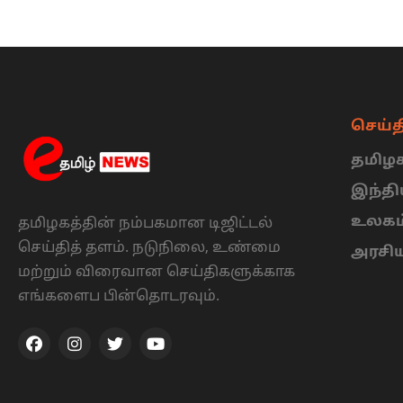
செய்த
தமிழக
இந்த
உலகம
தமிழகத்தின் நம்பகமான டிஜிட்டல்
செய்தித் தளம். நடுநிலை, உண்மை
அரசி
மற்றும் விரைவான செய்திகளுக்காக
எங்களைப பின்தொடரவும்.