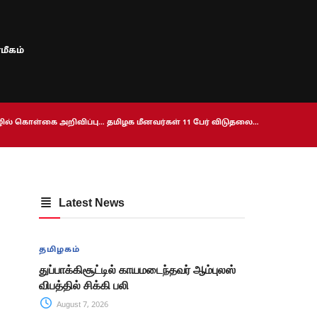
மீகம்
ொழில் கொள்கை அறிவிப்பு… தமிழக மீனவர்கள் 11 பேர் விடுதலை…
Latest News
தமிழகம்
துப்பாக்கிசூட்டில் காயமடைந்தவர் ஆம்புலஸ்
விபத்தில் சிக்கி பலி
August 7, 2026