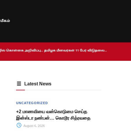
மீகம்
ொழில் கொள்கை அறிவிப்பு… தமிழக மீனவர்கள் 11 பேர் விடுதலை…
Latest News
UNCATEGORIZED
+2 மாணவியை வன்கொடுமை செய்த
இன்ஸ்டா நண்பன்… கொடூர சித்ரவதை
August 6, 2026