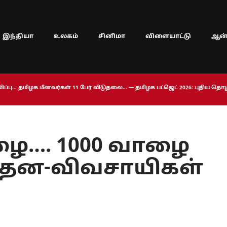
இந்தியா
உலகம்
சினிமா
விளையாட்டு
ஆன்
ப்பு… தமிழக மீனவர்கள் 11 பேர் விடுதலை… — தமிழக பட்ஜெட் 2026: புதிய த
ை…. 1000 வாழை
ந்தன-விவசாயிகள்