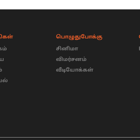
ிகள்
பொழுதுபோக்கு
ம்
சினிமா
ிய
விமர்சனம்
்
வீடியோக்கள்
யல்