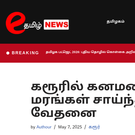
Skip
தமிழகம்
to
content
தமிழக பட்ஜெட் 2026: புதிய தொழில் கொள்கை அறிவி
BREAKING
கரூரில் கனமழ
மரங்கள் சாய்
வேதனை
by
Authour
May 7, 2025
கரூர்