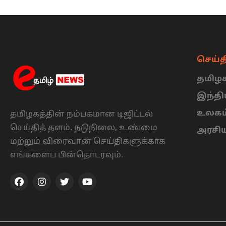
செய்த
தமிழக
இந்த
உலகம
தமிழகத்தின் நம்பகமான டிஜிட்டல்
செய்தித் தளம். நடுநிலை, உண்மை
அரசி
மற்றும் விரைவான செய்திகளுக்காக
எங்களைப பின்தொடரவும்.