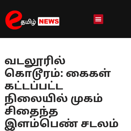
Skip
to
content
வடலூரில்
கொடூரம்: கைகள்
கட்டப்பட்ட
நிலையில் முகம்
சிதைந்த
இளம்பெண் சடலம்