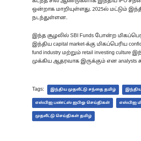
கடந்த சில ஆண்டுகளாக இந்திய IPO சந்தை
ஒன்றாக மாறியுள்ளது. 2025ல் மட்டும் இந
நடந்துள்ளன.
இந்த சூழலில் SBI Funds போன்ற மிகப்பெரி
இந்திய capital market-க்கு மிகப்பெரிய conf
fund industry மற்றும் retail investing cult
முக்கிய ஆதரவாக இருக்கும் என analysts 
Tags:
இந்திய முதலீட்டு சந்தை தமிழ்
இந்திய
எஸ்பிஐ பண்ட்ஸ் ஐபிஓ செய்திகள்
எஸ்பிஐ மி
முதலீட்டு செய்திகள் தமிழ்