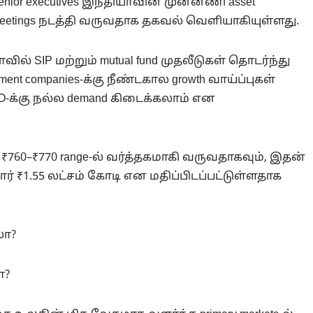
nior executives இந்தியாவின் முன்னணி asset
eetings நடத்தி வருவதாக தகவல் வெளியாகியுள்ளது.
ல் SIP மற்றும் mutual fund முதலீடுகள் தொடர்ந்து
ent companies-க்கு நீண்டகால growth வாய்ப்புகள்
-க்கு நல்ல demand கிடைக்கலாம் என
ோது ₹760–₹770 range-ல் வர்த்தகமாகி வருவதாகவும், இதன்
ார் ₹1.55 லட்சம் கோடி என மதிப்பிடப்பட்டுள்ளதாக
லா?
ா?