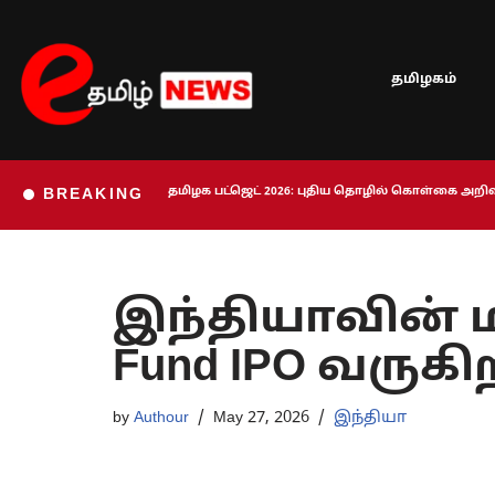
Skip
தமிழகம்
to
content
தமிழக பட்ஜெட் 2026: புதிய தொழில் கொள்கை அறிவி
BREAKING
இந்தியாவின் ம
Fund IPO வருகிற
by
Authour
May 27, 2026
இந்தியா