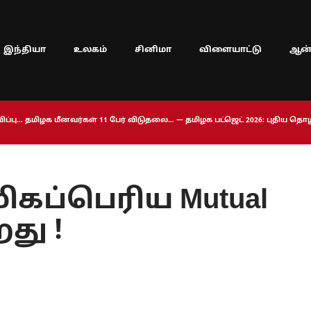
இந்தியா
உலகம்
சினிமா
விளையாட்டு
ஆன்
ப்பு… தமிழக மீனவர்கள் 11 பேர் விடுதலை… — தமிழக பட்ஜெட் 2026: புதிய த
ிகப்பெரிய Mutual
து !