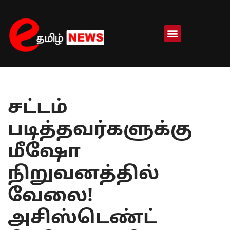
Skip
to
content
சட்டம்
படித்தவர்களுக்கு
மீஷோ
நிறுவனத்தில்
வேலை!
அசிஸ்டெண்ட்