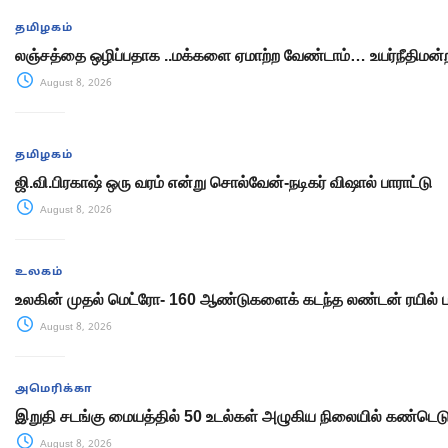
தமிழகம்
லஞ்சத்தை ஒழிப்பதாக ..மக்களை ஏமாற்ற வேண்டாம்… உயர்நீதிமன்ற
August 8, 2026
தமிழகம்
ஜி.வி.பிரகாஷ் ஒரு வரம் என்று சொல்வேன்-நடிகர் விஷால் பாராட்டு
August 8, 2026
உலகம்
உலகின் முதல் மெட்ரோ- 160 ஆண்டுகளைக் கடந்த லண்டன் ரயில்
August 8, 2026
அமெரிக்கா
இறுதி சடங்கு மையத்தில் 50 உடல்கள் அழுகிய நிலையில் கண்டெடுப
August 8, 2026