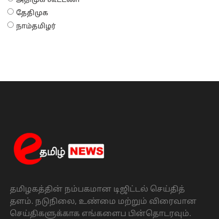
அதிமுக கூட்டணி
தேதிமுக
நாம்தமிழர்
தமிழகத்தின் நம்பகமான டிஜிட்டல் செய்தித்
தளம். நடுநிலை, உண்மை மற்றும் விரைவான
செய்திகளுக்காக எங்களைப பின்தொடரவும்.