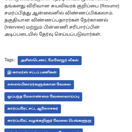
தங்களது விரிவான சுயவிவரக் குறிப்பை (Resume)
சமர்ப்பித்து ஆன்லைனில் விண்ணப்பிக்கலாம்.
தகுதியான விண்ணப்பதாரர்கள் நேர்காணல்
(Interview) மற்றும் பின்னணி சரிபார்ப்பின்
அடிப்படையில் தேர்வு செய்யப்படுவார்கள்.
Tags:
அசிஸ்டெண்ட் மேனேஜர் லீகல்
இ-காமர்ஸ் சட்டப் பணிகள்
எல்எல்பிகாரர்களுக்கான வேலை
ஒப்பந்த மேலாண்மை வேலைவாய்ப்பு
கார்ப்பரேட் சட்ட ஆலோசகர்
கார்ப்பரேட் வழக்கறிஞர் வேலை பெங்களூரு