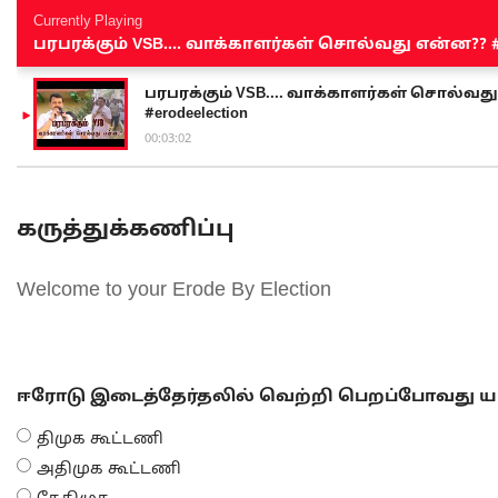
Currently Playing
பரபரக்கும் VSB.... வாக்காளர்கள் சொல்வது என்ன?? #sen
பரபரக்கும் VSB.... வாக்காளர்கள் சொல்வது எ
#erodeelection
00:03:02
கருத்துக்கணிப்பு
Welcome to your Erode By Election
ஈரோடு இடைத்தேர்தலில் வெற்றி பெறப்போவது யா
திமுக கூட்டணி
அதிமுக கூட்டணி