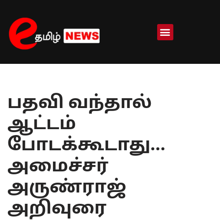
Skip
to
content
பதவி வந்தால்
ஆட்டம்
போடக்கூடாது…
அமைச்சர்
அருண்ராஜ்
அறிவுரை