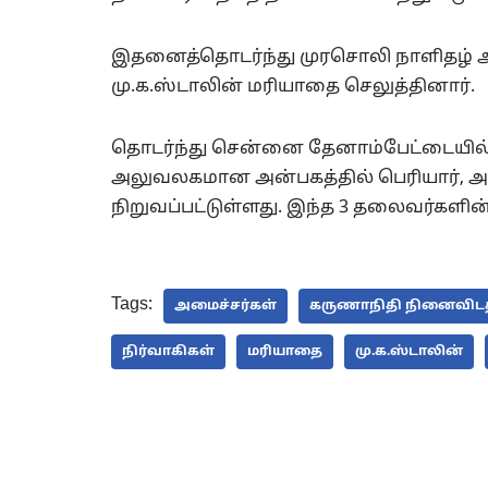
இதனைத்தொடர்ந்து முரசொலி நாளிதழ்
மு.க.ஸ்டாலின் மரியாதை செலுத்தினார்.
தொடர்ந்து சென்னை தேனாம்பேட்டையி
அலுவலகமான அன்பகத்தில் பெரியார்,
நிறுவப்பட்டுள்ளது. இந்த 3 தலைவர்களின
Tags:
அமைச்சர்கள்
கருணாநிதி நினைவிடத
நிர்வாகிகள்
மரியாதை
மு.க.ஸ்டாலின்