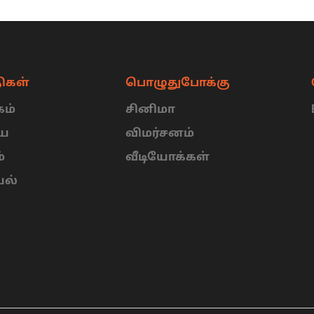
ிகள்
பொழுதுபோக்கு
ம்
சினிமா
ிய
விமர்சனம்
்
வீடியோக்கள்
யல்