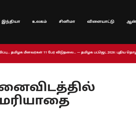
இந்தியா
உலகம்
சினிமா
விளையாட்டு
ஆன்
ப்பு… தமிழக மீனவர்கள் 11 பேர் விடுதலை… — தமிழக பட்ஜெட் 2026: புதிய த
னைவிடத்தில்
் மரியாதை