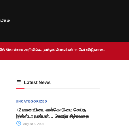
மீகம்
ொழில் கொள்கை அறிவிப்பு… தமிழக மீனவர்கள் 11 பேர் விடுதலை…
Latest News
UNCATEGORIZED
+2 மாணவியை வன்கொடுமை செய்த
இன்ஸ்டா நண்பன்… கொடூர சித்ரவதை
August 6, 2026