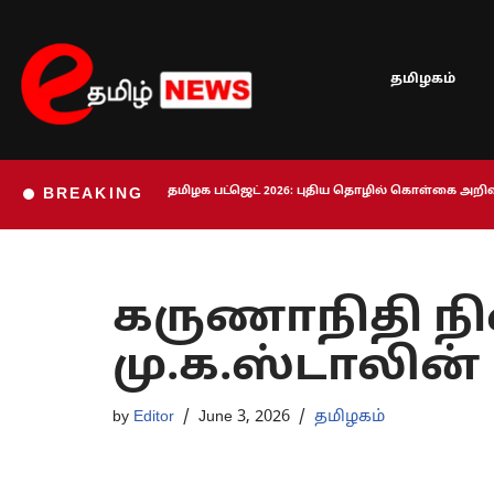
Skip
தமிழகம்
to
content
தமிழக பட்ஜெட் 2026: புதிய தொழில் கொள்கை அறிவி
BREAKING
கருணாநிதி நி
மு.க.ஸ்டாலின
by
Editor
June 3, 2026
தமிழகம்