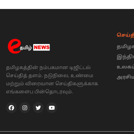
செய்த
தமிழக
இந்த
உலகம
தமிழகத்தின் நம்பகமான டிஜிட்டல்
செய்தித் தளம். நடுநிலை, உண்மை
அரசி
மற்றும் விரைவான செய்திகளுக்காக
எங்களைப பின்தொடரவும்.