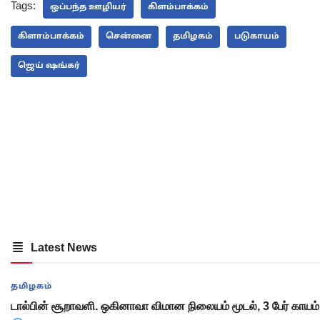
Tags:
ஒப்பந்த ஊழியர்
கிளம்பாக்கம்
கிளாம்பாக்கம்
சென்னை
தமிழகம்
படுகாயம்
ஜெய் ஷங்கர்
Latest News
தமிழகம்
டால்பின் சூறாவளி. ஒகினாவா விமான நிலையம் மூடல், 3 பேர் காயம்