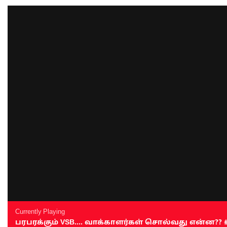
Currently Playing
பரபரக்கும் VSB.... வாக்காளர்கள் சொல்வது என்ன?? #sen