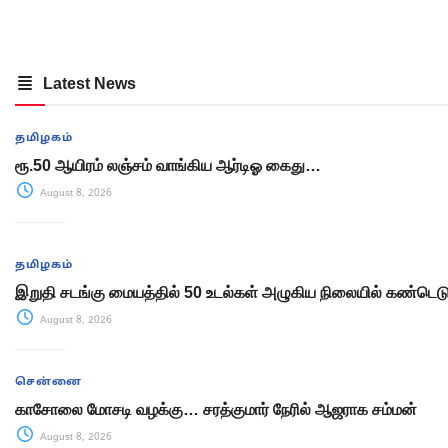
Latest News
தமிழகம்
ரூ.50 ஆயிரம் லஞ்சம் வாங்கிய ஆர்டிஓ கைது…
August 8, 2026
தமிழகம்
இறுதி சடங்கு மையத்தில் 50 உடல்கள் அழுகிய நிலையில் கண்டெடுப
August 8, 2026
சென்னை
காசோலை மோசடி வழக்கு… சரத்குமார் நேரில் ஆஜராக சம்மன்
August 8, 2026