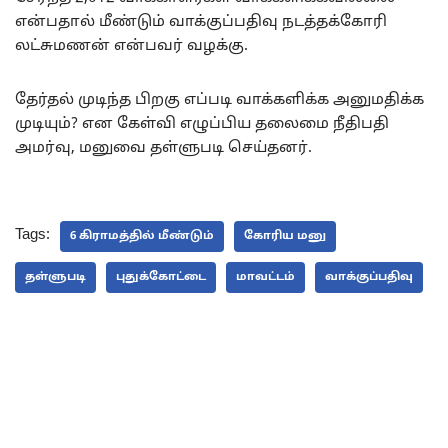
என்பதால் மீண்டும் வாக்குப்பதிவு நடத்தக்கோரி
லட்சுமணன் என்பவர் வழக்கு.
தேர்தல் முடிந்த பிறகு எப்படி வாக்களிக்க அனுமதிக்க
முடியும்? என கேள்வி எழுப்பிய தலைமை நீதிபதி
அமர்வு, மனுவை தள்ளுபடி செய்தனர்.
Tags:
6 கிராமத்தில் மீண்டும்
கோரிய மனு
தள்ளுபடி
புதுக்கோட்டை
மாவட்டம்
வாக்குப்பதிவு