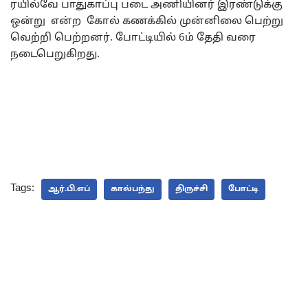
ரயில்வே பாதுகாப்பு படை அணியினர் இரண்டுக்கு
ஒன்று என்ற கோல் கணக்கில் முன்னிலை பெற்று
வெற்றி பெற்றனர். போட்டியில் 6ம் தேதி வரை
நடைபெறுகிறது.
Tags:
ஆர்.பி.எப்
கால்பந்து
திருச்சி
போட்டி