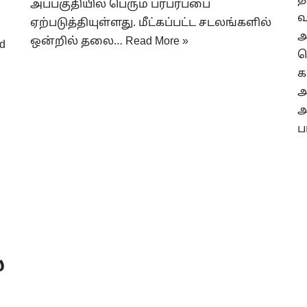
த
அப்பகுதியில் பெரும் பரபரப்பை
வ
ஏற்படுத்தியுள்ளது. மீட்கப்பட்ட சடலங்களில்
அ
ஒன்றில் தலை…
Read More »
d
க
க
அ
அ
ப
்