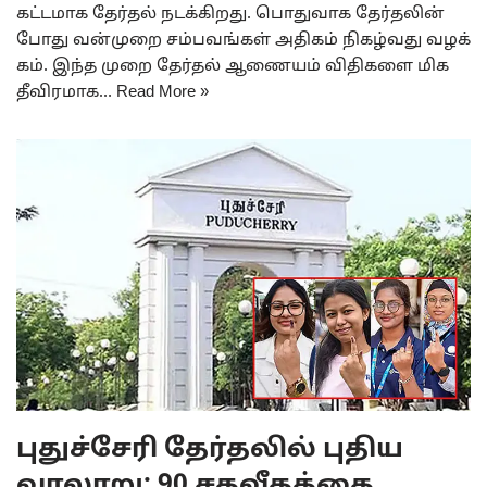
கட்​ட​மாக தேர்​தல் நடக்கிறது. பொது​வாக தேர்தலின்​
போது வன்​முறை சம்​பவங்​கள் அதிகம் நிகழ்​வது வழக்​
க​ம். இந்த முறை தேர்​தல் ஆணை​யம் விதி​களை மிக
தீவிரமாக…
Read More »
புதுச்சேரி தேர்தலில் புதிய
வரலாறு: 90 சதவீதத்தை