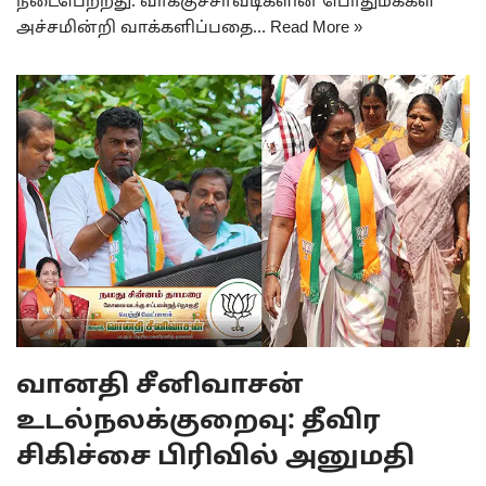
நடைபெற்றது. வாக்குச்சாவடிகளின் பொதுமக்கள்
அச்சமின்றி வாக்களிப்பதை…
Read More »
வானதி சீனிவாசன்
உடல்நலக்குறைவு: தீவிர
சிகிச்சை பிரிவில் அனுமதி