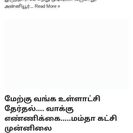
அன்னியூர்…
Read More »
மேற்கு வங்க உள்ளாட்சி
தேர்தல்…. வாக்கு
எண்ணிக்கை…..மம்தா கட்சி
முன்னிலை
by
Authour
July 11, 2023
மேற்கு வங்காள மாநிலத்தில் கடந்த 8-ந்தேதி
உள்ளாட்சி தேர்தலுக்கான வாக்குப்பதிவு நடந்தது. 22
ஜில்லா பரிஷத் 9,730 பஞ்சாயத்து சமிதி 63,229 கிராம
பஞ்சாயத்து உள்ளிட்ட மொத்தம் 73,887
பதவிகளுக்கான ஓட்டுப்பதிவு நடத்தப்பட்டது.
இந்த…
Read More »