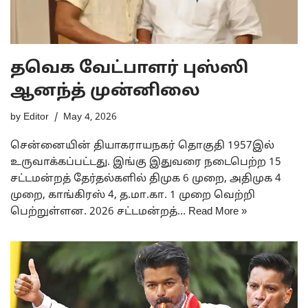
தவெக வேட்பாளர் புஸ்ஸி
ஆனந்த் முன்னிலை
by
Editor
May 4, 2026
சென்னையின் தியாகராயநகர் தொகுதி 1957இல்
உருவாக்கப்பட்டது. இங்கு இதுவரை நடைபெற்ற 15
சட்டமன்றத் தேர்தல்களில் திமுக 6 முறை, அதிமுக 4
முறை, காங்கிரஸ் 4, த.மா.கா. 1 முறை வெற்றி
பெற்றுள்ளன. 2026 சட்டமன்றத்…
Read More »