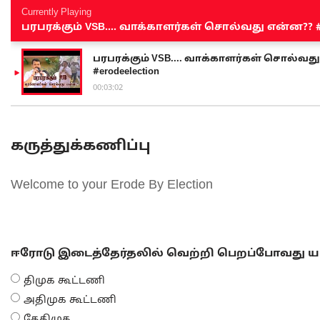
Currently Playing
பரபரக்கும் VSB.... வாக்காளர்கள் சொல்வது என்ன?? #sen
பரபரக்கும் VSB.... வாக்காளர்கள் சொல்வது எ
#erodeelection
00:03:02
கருத்துக்கணிப்பு
Welcome to your Erode By Election
ஈரோடு இடைத்தேர்தலில் வெற்றி பெறப்போவது யா
திமுக கூட்டணி
அதிமுக கூட்டணி
தேதிமுக