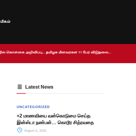
மீகம்
ொழில் கொள்கை அறிவிப்பு… தமிழக மீனவர்கள் 11 பேர் விடுதலை…
Latest News
UNCATEGORIZED
+2 மாணவியை வன்கொடுமை செய்த
இன்ஸ்டா நண்பன்… கொடூர சித்ரவதை
August 6, 2026