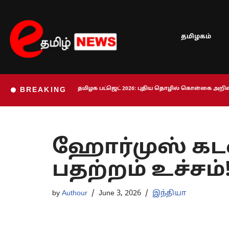
Skip
தமிழகம்
to
content
தமிழக பட்ஜெட் 2026: புதிய தொழில் கொள்கை அறிவி
BREAKING
ஹோர்முஸ் கடல
பதற்றம் உச்சம்
by
Authour
June 3, 2026
இந்தியா